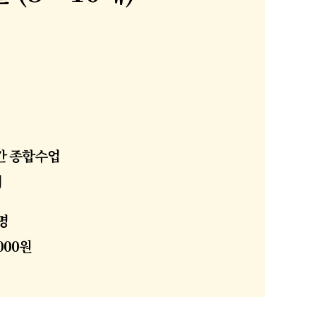
간 종합수업
시
명
,000원