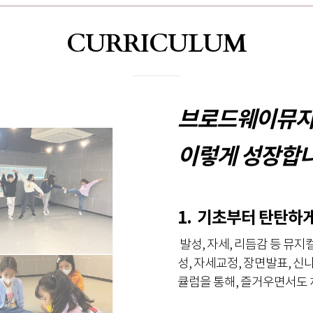
CURRICULUM
브로드웨이뮤지
이렇게 성장합니
1. 기초부터 탄탄하
발성, 자세, 리듬감 등 뮤
성, 자세교정, 장면발표, 신
큘럼을 통해, 즐거우면서도