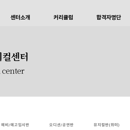
센터소개
커리큘럼
합격자명단
지컬센터
 center
예비/예고입시반
오디션/공연반
뮤지컬반(취미)