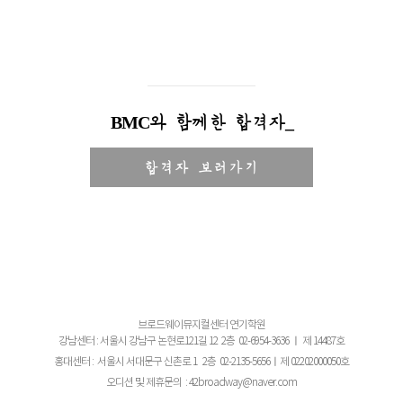
BMC와 함께한 합격자_
합격자 보러가기
브로드웨이뮤지컬센터 연기학원
강남센터 : 서울시 강남구 논현로121길 12 2층 02-6954-3636 ㅣ 제 14487호
홍대센터 : 서울시 서대문구 신촌로 1 2층 02-2135-5656ㅣ제 02202000050호
오디션 및 제휴문의 : 42broadway@naver.com