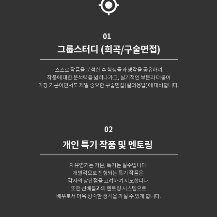
gps_fixed
01
그룹스터디 (희곡/구술면접)
스스로 작품을 분석한 후 학생들과 생각을 공유하며
작품에 대한 분석력을 넓혀나가고, 실기적인 부분과 더불어
가장 기본이면서도 제일 중요한 구술면접(질의응답)에 대비합니다.
02
개인 특기 작품 및 멘토링
자유연기는 기본, 특기는 필수입니다.
개별적으로 진행되는 특기 작품은
각자의 장단점을 고려하여 지도합니다.
또한 선배들과의 멘토링 시스템으로
배우로서 더욱 성숙한 생각을 가질 수 있게 합니다.