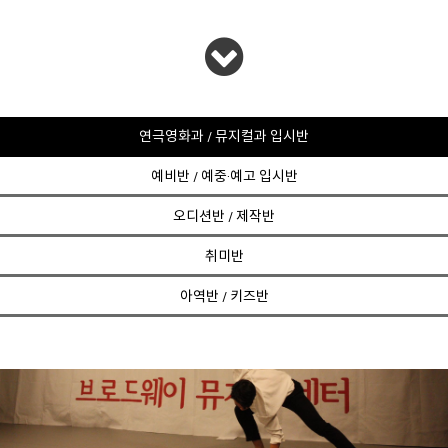
연극영화과 / 뮤지컬과 입시반
예비반 / 예중·예고 입시반
오디션반 / 제작반
취미반
아역반 / 키즈반