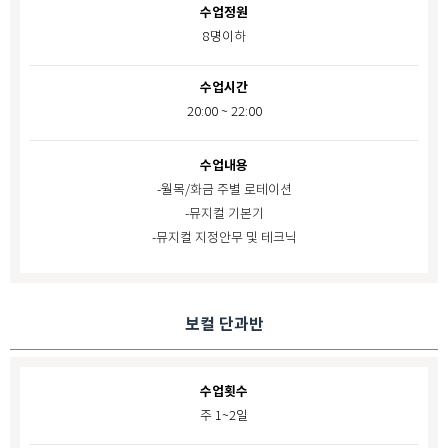
수업정원
8명이하
수업시간
20:00 ~ 22:00
수업내용
-월목/화금 주별 로테이션
-뮤지컬 기본기
-뮤지컬 지정안무 및 테크닉
보컬 단과반
수업횟수
주 1~2일