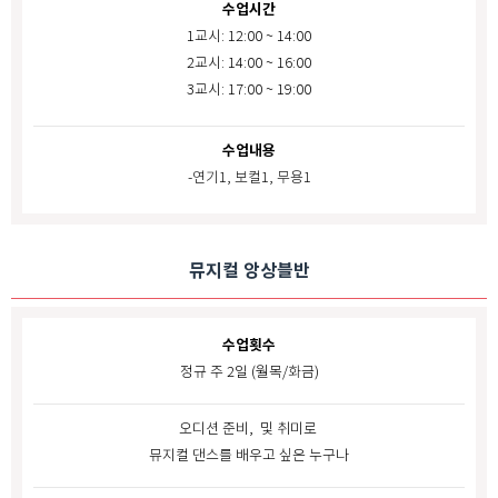
수업시간
1교시: 12:00
~ 14:00
2교시: 14:00 ~ 16:00
3교시: 17:00 ~ 19:00
수업내용
-연기1, 보컬1, 무용1
뮤지컬 앙상블반
수업횟수
정규 주 2일 (월목/화금)
오디션 준비, 및 취미로
뮤지컬 댄스를 배우고 싶은 누구나