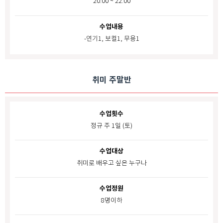
20:00 ~ 22:00
수업내용
-연기1, 보컬1, 무용1
취미 주말반
수업횟수
정규 주 1일 (토)
수업대상
취미로 배우고 싶은 누구나
수업정원
8명이하