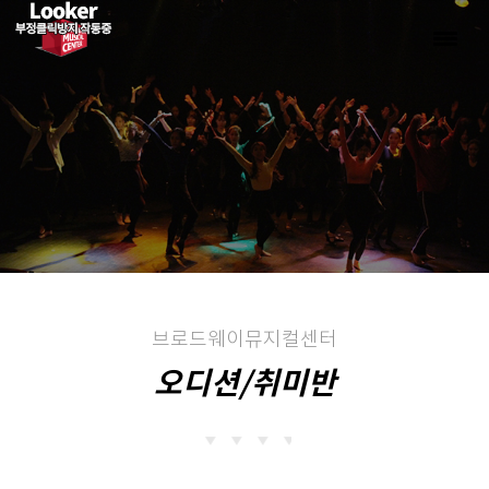
브로드웨이뮤지컬센터
오디션/취미반