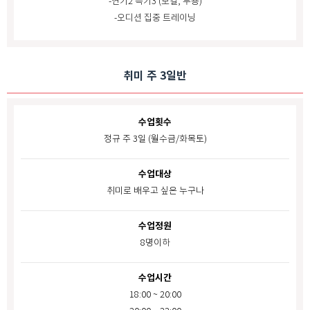
-연기2 특기3
(보컬, 무용)
-오디션 집중 트레이닝
취미 주 3일반
수업횟수
정규 주 3일 (월수금/화목토)
수업대상
취미로 배우고 싶은 누구나
수업정원
8명이하
수업시간
18:00 ~ 20:00